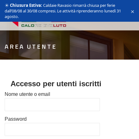
☀️
Chiusura Estiva:
Caldaie Ravasio rimarrà chiusa per ferie
×
dall’08/08 al 30/08 compresi. Le attività riprenderanno lunedì 31
agosto.
AREA UTENTE
Accesso per utenti iscritti
Nome utente o email
Password