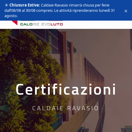
☀️
Chiusura Estiva:
Caldaie Ravasio rimarrà chiusa per ferie
×
dall’08/08 al 30/08 compresi. Le attività riprenderanno lunedì 31
agosto.
Certificazioni
CALDAIE RAVASIO