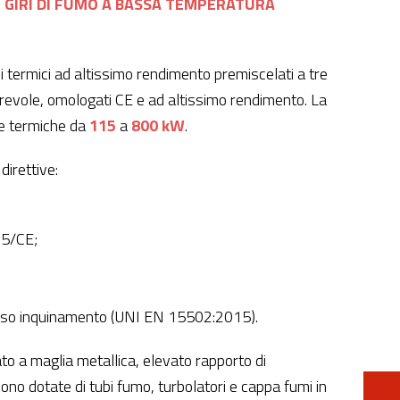
E GIRI DI FUMO A BASSA TEMPERATURA
termici ad altissimo rendimento premiscelati a tre
rrevole, omologati CE e ad altissimo rendimento. La
e termiche da
115
a
800 kW
.
irettive:
25/CE;
asso inquinamento (UNI EN 15502:2015).
ato a maglia metallica, elevato rapporto di
no dotate di tubi fumo, turbolatori e cappa fumi in