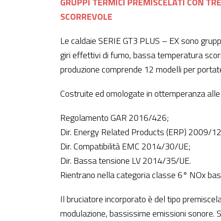
GRUPPI TERMICI PREMISCELATI CON TR
SCORREVOLE
Le caldaie SERIE GT3 PLUS – EX sono gruppi 
giri effettivi di fumo, bassa temperatura sco
produzione comprende 12 modelli per portat
Costruite ed omologate in ottemperanza alle d
Regolamento GAR 2016/426;
Dir. Energy Related Products (ERP) 2009/1
Dir. Compatibilità EMC 2014/30/UE;
Dir. Bassa tensione LV 2014/35/UE.
Rientrano nella categoria classe 6° NOx b
Il bruciatore incorporato è del tipo premiscel
modulazione, bassissime emissioni sonore. So