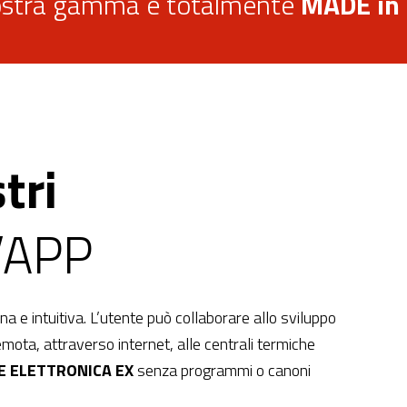
stra gamma è totalmente
MADE in
tri
l’APP
a e intuitiva. L’utente può collaborare allo sviluppo
mota, attraverso internet, alle centrali termiche
E ELETTRONICA EX
senza programmi o canoni