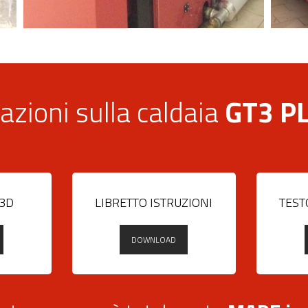
azioni sulla caldaia
GT3 P
 3D
LIBRETTO ISTRUZIONI
TEST
DOWNLOAD