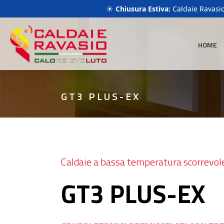
☀️
Chiusura Estiva:
Caldaie Ravasio 
+390354397096
info@caldaie-ravasio.com
Via Bedesco, 388
HOME
GT3 PLUS-EX
Caldaie a bassa temperatura scorrevol
GT3 PLUS-EX