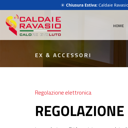
☀️
Chiusura Estiva:
Caldaie Ravasio 
+390354397096
info@caldaie-ravasio.com
Via Bedesco, 388
HOME
EX & ACCESSORI
Regolazione elettronica
REGOLAZIONE 