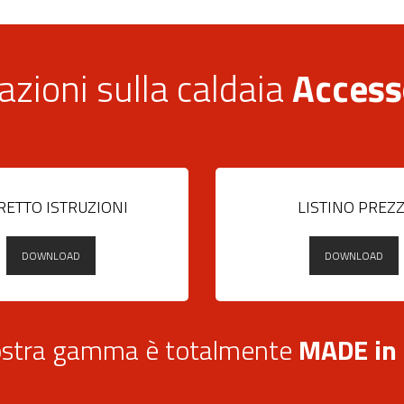
azioni sulla caldaia
Access
RETTO ISTRUZIONI
LISTINO PREZZ
DOWNLOAD
DOWNLOAD
stra gamma è totalmente
MADE in