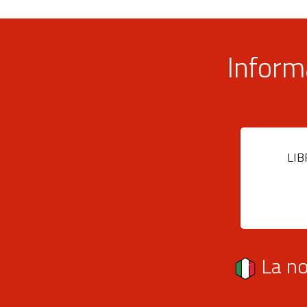
Inform
LIB
La no