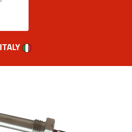
I
 ITALY