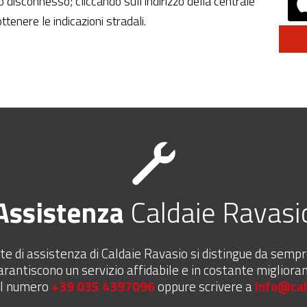
 disconnesso; cliccando sull’indirizzo della centrale
ottenere le indicazioni stradali.
Assistenza
Caldaie Ravasi
te di assistenza di Caldaie Ravasio si distingue da sem
arantiscono un servizio affidabile e in costante migliora
al numero
+39 035 4397096
oppure scrivere a
info@cal