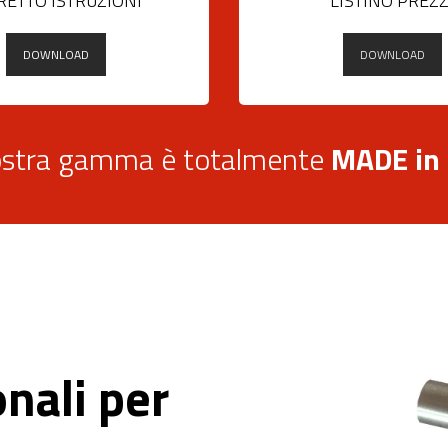
RETTO ISTRUZIONI
LISTINO PREZZ
DOWNLOAD
DOWNLOAD
stra gamma è totalmente
MADE in
nali per