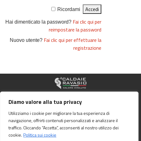
Ricordami
Fai clic qui per
Hai dimenticato la password?
reimpostare la password
Fai clic qui per effettuare la
Nuovo utente?
registrazione
© 2026 Caldaie Ravasio S.r.l. – Via Bedesco, 388 24033 Calusco d’Adda (BG) –
Diamo valore alla tua privacy
P.IVA 00855860169
RIVEDI IL CONSENSO DEI COOKIE
powered by
andreawebdesigner.com
Utilizziamo i cookie per migliorare la tua esperienza di
navigazione, offrirti contenuti personalizzati e analizzare il
LAVORA CON NOI
POLITICA PER LA QUALITÁ
traffico. Cliccando “Accetta”, acconsenti al nostro utilizzo dei
PRIVACY & COOKIE POLICY
cookie.
Politica sui cookie
AREA UTENTE