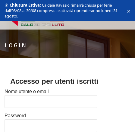
☀️
Chiusura Estiva:
Caldaie Ravasio rimarrà chiusa per ferie
×
dall’08/08 al 30/08 compresi. Le attività riprenderanno lunedì 31
agosto.
LOGIN
Accesso per utenti iscritti
Nome utente o email
Password