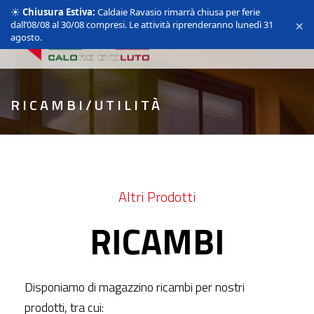
☀️
Chiusura Estiva:
Caldaie Ravasio rimarrà chiusa per ferie
×
dall’08/08 al 30/08 compresi. Le attività riprenderanno lunedì 31
agosto.
RICAMBI/UTILITÀ
Altri Prodotti
RICAMBI
Disponiamo di magazzino ricambi per nostri
prodotti, tra cui: