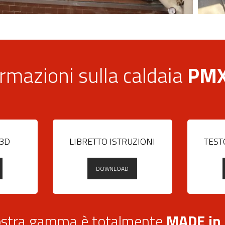
rmazioni sulla caldaia
PMX
 3D
LIBRETTO ISTRUZIONI
TEST
DOWNLOAD
stra gamma è totalmente
MADE in