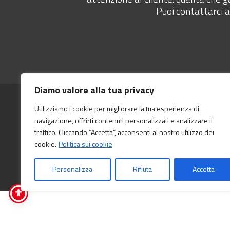
Puoi contattarci 
Diamo valore alla tua privacy
Utilizziamo i cookie per migliorare la tua esperienza di
navigazione, offrirti contenuti personalizzati e analizzare il
© 2026 Caldaie Ravasio S.r.l. – Via Bedesco, 388 24033 Calusc
traffico. Cliccando “Accetta”, acconsenti al nostro utilizzo dei
RIVEDI IL CONSENSO DEI COOKIE
cookie.
Politica sui cookie
powered by
andreawebdesigner.com
Personalizza
Rifiuta
Accetta
LAVORA CON NOI
POLITICA PER