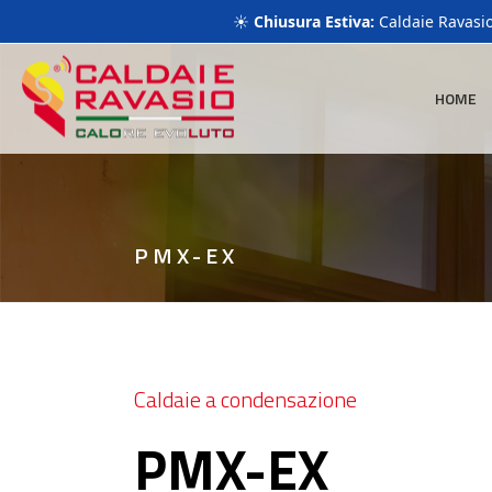
+390354397096
info@caldaie-ravasio.com
Via Bedesco, 388
☀️
Chiusura Estiva:
Caldaie Ravasio 
HOME
PMX-EX
Caldaie a condensazione
PMX-EX