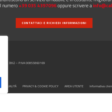
al numero
+39 035 4397096
oppure scrivere a
info@cal
CONTATTACI E RICHIEDI INFORMAZIONI
o d’Adda (BG) – P.IVA 00855860169
 LA QUALITÁ
PRIVACY & COOKIE POLICY
AREA UTENTE
Informativa clien