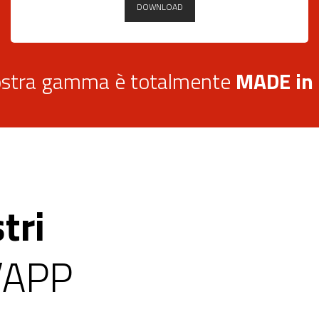
DOWNLOAD
stra gamma è totalmente
MADE in
tri
l’APP