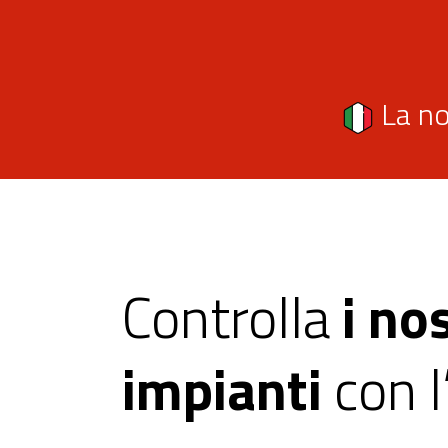
La no
Controlla
i nos
impianti
con 