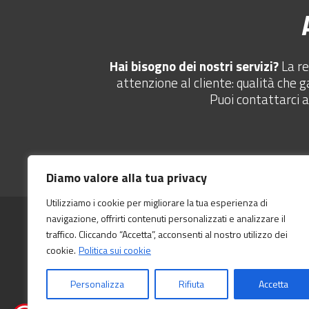
Hai bisogno dei nostri servizi?
La re
attenzione al cliente: qualità che g
Puoi contattarci 
Diamo valore alla tua privacy
Utilizziamo i cookie per migliorare la tua esperienza di
navigazione, offrirti contenuti personalizzati e analizzare il
traffico. Cliccando “Accetta”, acconsenti al nostro utilizzo dei
cookie.
Politica sui cookie
© 2026 Caldaie Ravasio S.r.l. – Via Bedesco, 388 24033 Calusc
RIVEDI IL CONSENSO DEI COOKIE
powered by
andreawebdesigner.com
Personalizza
Rifiuta
Accetta