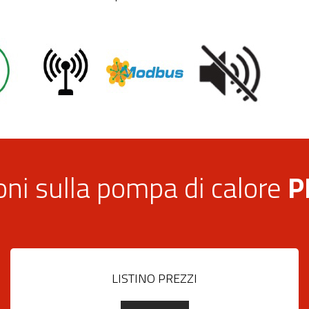
oni sulla pompa di calore
P
LISTINO PREZZI