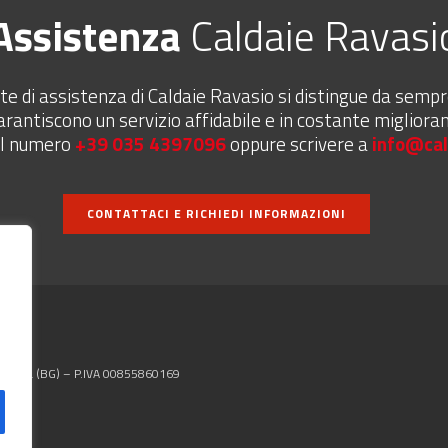
Assistenza
Caldaie Ravasi
te di assistenza di Caldaie Ravasio si distingue da sem
arantiscono un servizio affidabile e in costante migliora
al numero
+39 035 4397096
oppure scrivere a
info@cal
CONTATTACI E RICHIEDI INFORMAZIONI
o d’Adda (BG) – P.IVA 00855860169