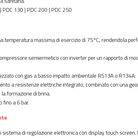
a sanitaria.
| PDC 130 | PDC 200 | PDC 250
a temperatura massima di esercizio di 75°C, rendendola perfet
compressore semiermetico con inverter per un rapporto di modu
timizzato con gas a basso impatto ambientale R513A o R134A.
mento a resistenze elettriche integrato, combinato con una geom
la formazione di brina.
fino a 6 bar.
nte
sistema di regolazione elettronica con display touch screen.