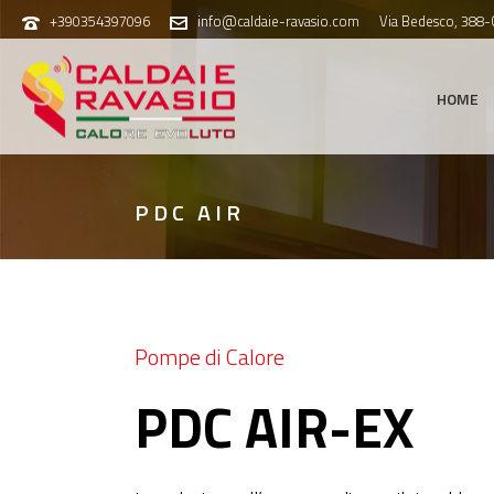
+390354397096
info@caldaie-ravasio.com
Via Bedesco, 388
HOME
PDC AIR
Pompe di Calore
PDC AIR-EX