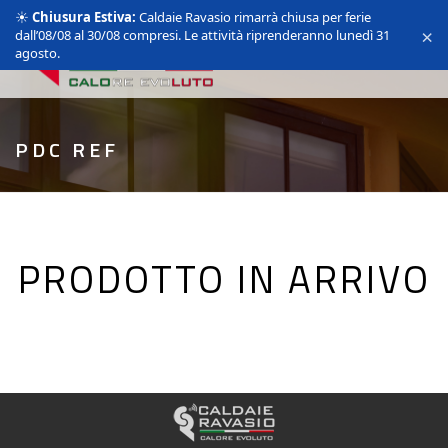
☀️
Chiusura Estiva:
Caldaie Ravasio rimarrà chiusa per ferie
×
dall’08/08 al 30/08 compresi. Le attività riprenderanno lunedì 31
agosto.
PDC REF
PRODOTTO IN ARRIVO