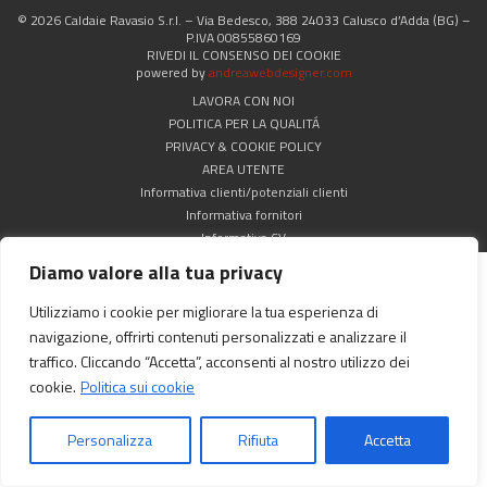
© 2026 Caldaie Ravasio S.r.l. – Via Bedesco, 388 24033 Calusco d’Adda (BG) –
P.IVA 00855860169
RIVEDI IL CONSENSO DEI COOKIE
powered by
andreawebdesigner.com
LAVORA CON NOI
POLITICA PER LA QUALITÁ
PRIVACY & COOKIE POLICY
AREA UTENTE
Informativa clienti/potenziali clienti
Informativa fornitori
Informativa CV
Diamo valore alla tua privacy
Utilizziamo i cookie per migliorare la tua esperienza di
navigazione, offrirti contenuti personalizzati e analizzare il
traffico. Cliccando “Accetta”, acconsenti al nostro utilizzo dei
cookie.
Politica sui cookie
Personalizza
Rifiuta
Accetta